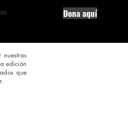
Dona aquí
ios
 nuestras
da edición
liados que
r.