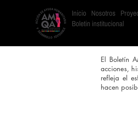
Inicio
Nosotros
Proye
Boletin institucional
El Boletín 
acciones, hi
refleja el e
hacen posibl