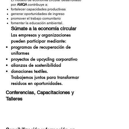
El modelo de economía circular desarrollado
por
AMQA
contribuye a:
fortalecer capacidades productivas
generar oportunidades de ingreso
promover el trabajo comunitario
fomentar la educación ambiental.
Súmate a la economía circular
Las empresas y organizaciones
pueden participar mediante:
programas de recuperación de
uniformes
proyectos de upcycling corporativo
alianzas de sostenibilidad
donaciones textiles.
Trabajemos juntos para transformar
residuos en oportunidades.
Conferencias, Capacitaciones y
Talleres
Avenir Light is a clean and stylish font
favored by designers. It's easy on the eyes
and a great go-to font for titles, paragraphs &
more.