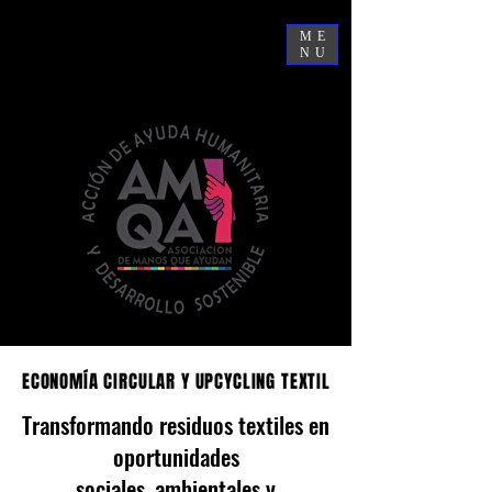
ME
NU
ECONOMÍA CIRCULAR Y UPCYCLING TEXTIL
ECONOMÍA CIRCULAR Y UPCYCLING TEXTIL
Transformando residuos textiles en
oportunidades
sociales, ambientales y