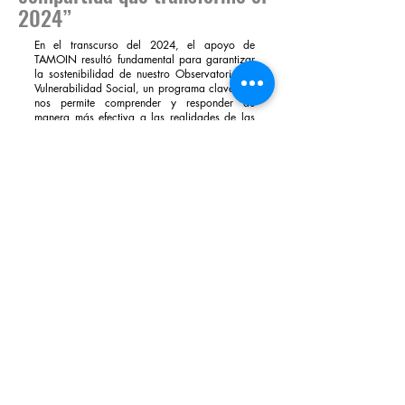
2024”
En el transcurso del 2024, el apoyo de
TAMOIN resultó fundamental para garantizar
la sostenibilidad de nuestro Observatorio de
Vulnerabilidad Social, un programa clave que
nos permite comprender y responder de
manera más efectiva a las realidades de las
comunidades en situación de riesgo.
TAMOIN, empresa global que brinda
soluciones integrales para las industrias de
Energía, Oil & Gas, Renovables e Industrial,
hizo posible que nuestro equipo continuara
con el trabajo de campo en los asentamientos
humanos de Lurigancho - Chosica, Ate y
Chaclacayo, levantando información,
identificando casos sociales y construyendo
un registro sólido de las problemáticas que
afectan a niños, jóvenes y familias. Estos
insumos fortalecen nuestra capacidad de
diseñar proyectos con mayor pertinencia y de
promover soluciones alineadas a las
verdaderas necesidades locales.
La participación de empresas comprometidas
con la responsabilidad social no solo
potencia nuestras acciones, sino que además
refleja la importancia de unir esfuerzos para