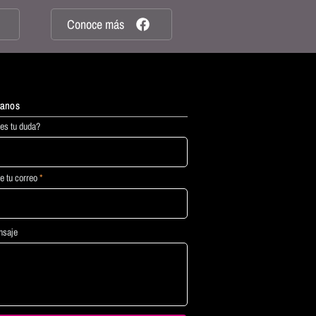
Conoce más
tanos
tanos
es tu duda?
e tu correo
nsaje