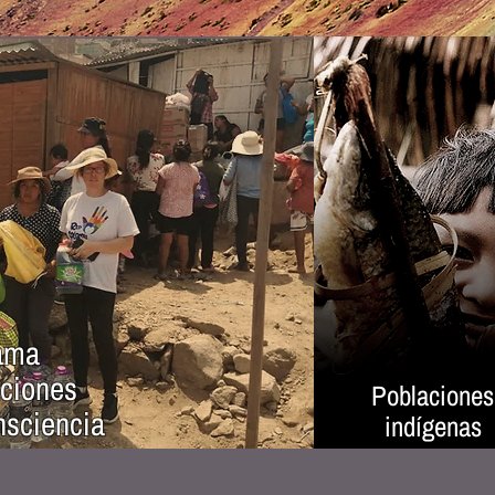
rama
aciones
Poblaciones
nsciencia
indígenas