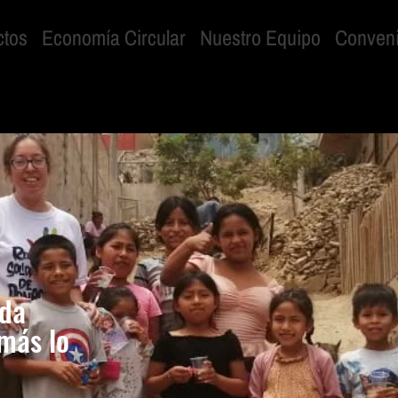
ctos
Economía Circular
Nuestro Equipo
Conven
ida
más lo