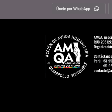
Únete por WhatsApp
AMQA, Asoci
RUC 206127
Organización
Contáctanos
Perú: +51 9
+51 965
contacto@a