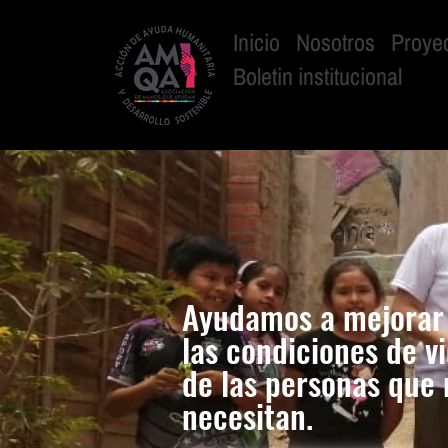
Inicio
Nosotros
Proye
Boletin institucional
Ayudamos a mejorar
las condiciones de v
de las personas que 
necesitan.