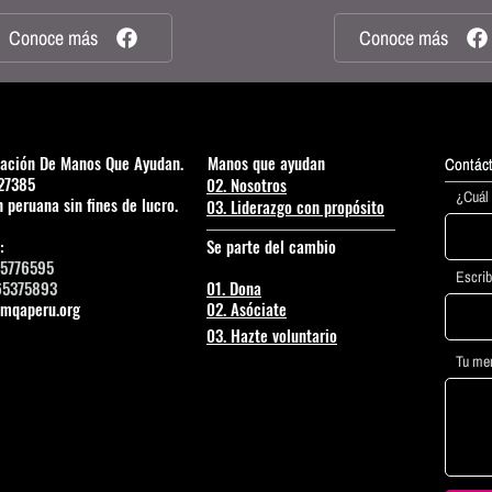
Conoce más
Conoce más
ación De Manos Que Ayudan.
Manos que ayudan
Contác
Contác
27385
02. Nosotros
¿Cuál 
 peruana sin fines de lucro.
03. Liderazgo con propósito
:
Se parte del cambio
55776595
Escrib
375893
01. Dona
mqaperu.org
02. Asóciate
03. Hazte voluntario
Tu me