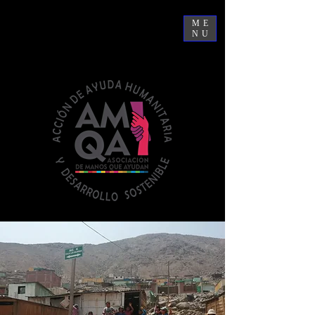
ME
NU