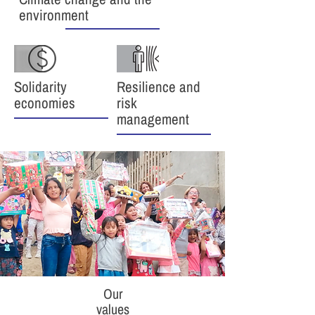
environment
Solidarity
Resilience and
economies
risk
management
Our
values