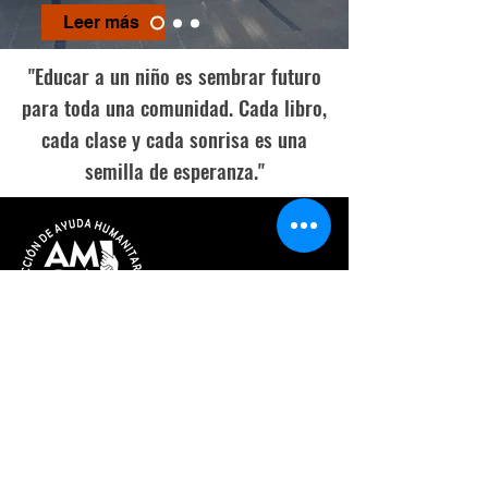
Leer más
"Educar a un niño es sembrar futuro
para toda una comunidad. Cada libro,
cada clase y cada sonrisa es una
semilla de esperanza."
AMQA, Helping Hands Association.
RUC
20612727385
Peruvian non-profit organization.
Contact us:
Peru:
+51 955776595
+51 965375893