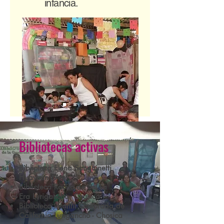
infancia.
Bibliotecas activas
Biblioteca Elena Sanguinetti
Huaycán - Ate
Biblioteca Rayito de Sol L
a
Era
Lurigancho Chosica
Biblioteca Infantil Quebrada de
California
Lurigancho - Chosica