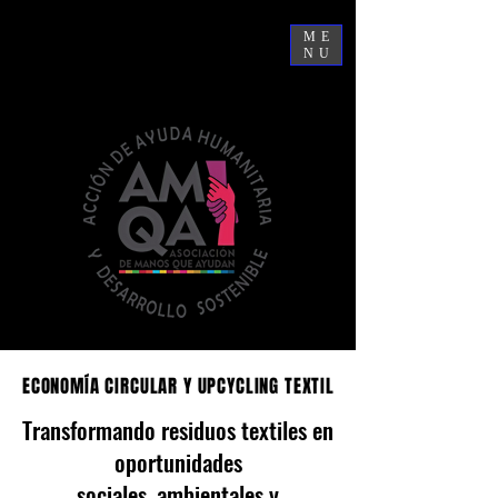
ME
NU
ECONOMÍA CIRCULAR Y UPCYCLING TEXTIL
ECONOMÍA CIRCULAR Y UPCYCLING TEXTIL
Transformando residuos textiles en
oportunidades
sociales, ambientales y