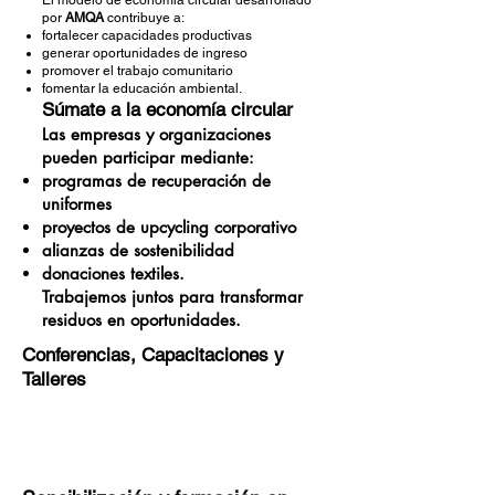
El modelo de economía circular desarrollado
por
AMQA
contribuye a:
fortalecer capacidades productivas
generar oportunidades de ingreso
promover el trabajo comunitario
fomentar la educación ambiental.
Súmate a la economía circular
Las empresas y organizaciones
pueden participar mediante:
programas de recuperación de
uniformes
proyectos de upcycling corporativo
alianzas de sostenibilidad
donaciones textiles.
Trabajemos juntos para transformar
residuos en oportunidades.
Conferencias, Capacitaciones y
Talleres
Avenir Light is a clean and stylish font
favored by designers. It's easy on the eyes
and a great go-to font for titles, paragraphs &
more.