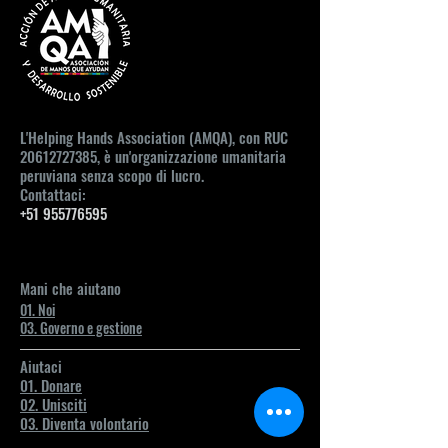
L'Helping Hands Association (AMQA), con RUC
20612727385
, è un'organizzazione umanitaria
peruviana senza scopo di lucro.
Contattaci:
+51 955776595
contacto@amqaperu.org
Mani che aiutano
01. Noi
03. Governo e gestione
Aiutaci
01. Donare
02. Unisciti
03. Diventa volontario